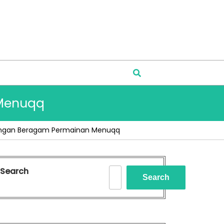
 Menuqq
dengan Beragam Permainan Menuqq
Search
Search