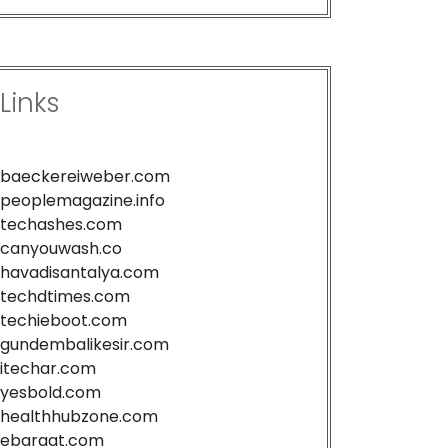
Links
baeckereiweber.com
peoplemagazine.info
techashes.com
canyouwash.co
havadisantalya.com
techdtimes.com
techieboot.com
gundembalikesir.com
itechar.com
yesbold.com
healthhubzone.com
ebaraat.com