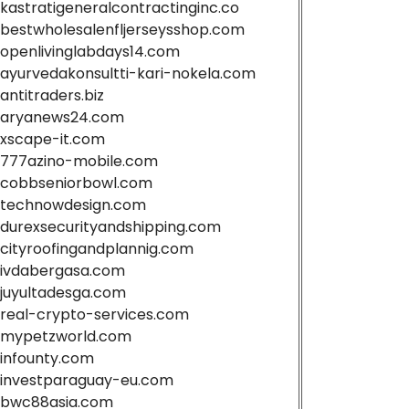
kastratigeneralcontractinginc.co
bestwholesalenfljerseysshop.com
openlivinglabdays14.com
ayurvedakonsultti-kari-nokela.com
antitraders.biz
aryanews24.com
xscape-it.com
777azino-mobile.com
cobbseniorbowl.com
technowdesign.com
durexsecurityandshipping.com
cityroofingandplannig.com
ivdabergasa.com
juyultadesga.com
real-crypto-services.com
mypetzworld.com
infounty.com
investparaguay-eu.com
bwc88asia.com