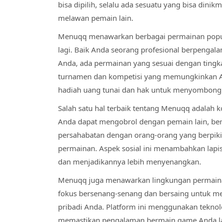
bisa dipilih, selalu ada sesuatu yang bisa din
melawan pemain lain.
Menuqq menawarkan berbagai permainan populer
lagi. Baik Anda seorang profesional berpenga
Anda, ada permainan yang sesuai dengan tingka
turnamen dan kompetisi yang memungkinkan A
hadiah uang tunai dan hak untuk menyombongk
Salah satu hal terbaik tentang Menuqq adalah 
Anda dapat mengobrol dengan pemain lain, be
persahabatan dengan orang-orang yang berpiki
permainan. Aspek sosial ini menambahkan lap
dan menjadikannya lebih menyenangkan.
Menuqq juga menawarkan lingkungan permainan
fokus bersenang-senang dan bersaing untuk 
pribadi Anda. Platform ini menggunakan teknol
memastikan pengalaman bermain game Anda la