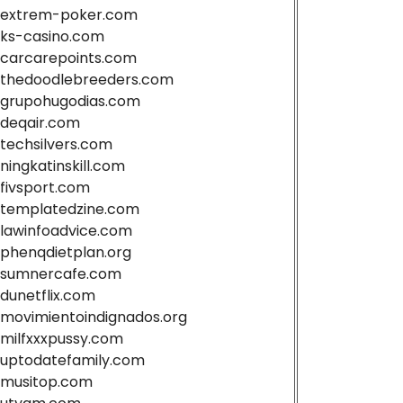
extrem-poker.com
ks-casino.com
carcarepoints.com
thedoodlebreeders.com
grupohugodias.com
deqair.com
techsilvers.com
ningkatinskill.com
fivsport.com
templatedzine.com
lawinfoadvice.com
phenqdietplan.org
sumnercafe.com
dunetflix.com
movimientoindignados.org
milfxxxpussy.com
uptodatefamily.com
musitop.com