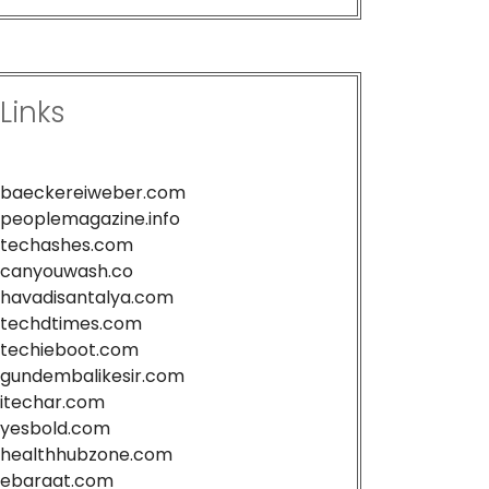
Links
baeckereiweber.com
peoplemagazine.info
techashes.com
canyouwash.co
havadisantalya.com
techdtimes.com
techieboot.com
gundembalikesir.com
itechar.com
yesbold.com
healthhubzone.com
ebaraat.com