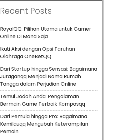
Recent Posts
RoyalQQ: Pilihan Utama untuk Gamer
Online Di Mana Saja
Ikuti Aksi dengan Opsi Taruhan
Olahraga OneBetQQ
Dari Startup hingga Sensasi: Bagaimana
Juraganqq Menjadi Nama Rumah
Tangga dalam Perjudian Online
Temui Jodoh Anda: Pengalaman
Bermain Game Terbaik Kompasqq
Dari Pemula hingga Pro: Bagaimana
Kemilauqq Mengubah Keterampilan
Pemain