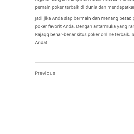
pemain poker terbaik di dunia dan mendapatkan
Jadi jika Anda siap bermain dan menang besar, 
poker favorit Anda. Dengan antarmuka yang ra
Rajaqq benar-benar situs poker online terbai
Anda!
Post
Previous
Previous
Post
navigation