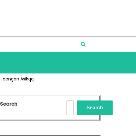
i dengan Asikqq
Search
Search