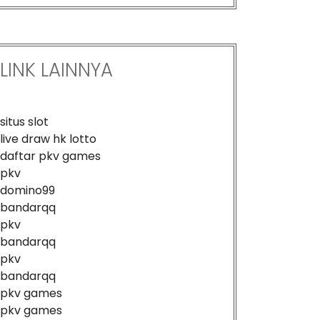
LINK LAINNYA
situs slot
live draw hk lotto
daftar pkv games
pkv
domino99
bandarqq
pkv
bandarqq
pkv
bandarqq
pkv games
pkv games