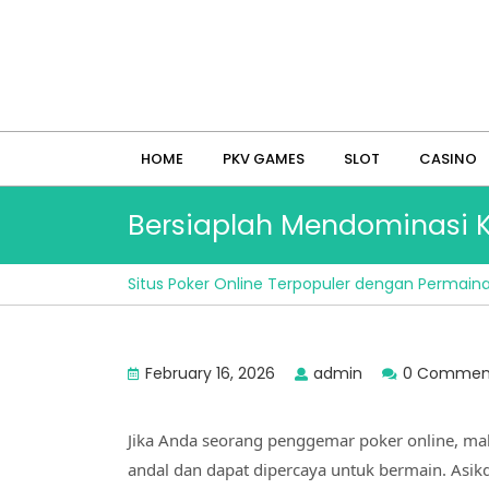
Skip
to
content
HOME
PKV GAMES
SLOT
CASINO
Bersiaplah Mendominasi 
Situs Poker Online Terpopuler dengan Permain
February 16, 2026
admin
0 Commen
Jika Anda seorang penggemar poker online, ma
andal dan dapat dipercaya untuk bermain. Asikq