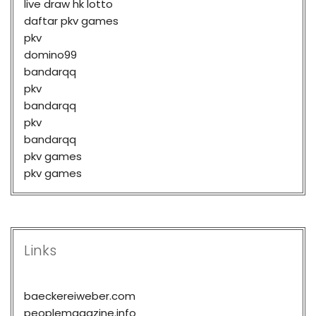
live draw hk lotto
daftar pkv games
pkv
domino99
bandarqq
pkv
bandarqq
pkv
bandarqq
pkv games
pkv games
Links
baeckereiweber.com
peoplemagazine.info