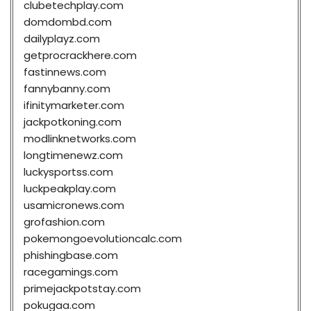
clubetechplay.com
domdombd.com
dailyplayz.com
getprocrackhere.com
fastinnews.com
fannybanny.com
ifinitymarketer.com
jackpotkoning.com
modlinknetworks.com
longtimenewz.com
luckysportss.com
luckpeakplay.com
usamicronews.com
grofashion.com
pokemongoevolutioncalc.com
phishingbase.com
racegamings.com
primejackpotstay.com
pokugaa.com