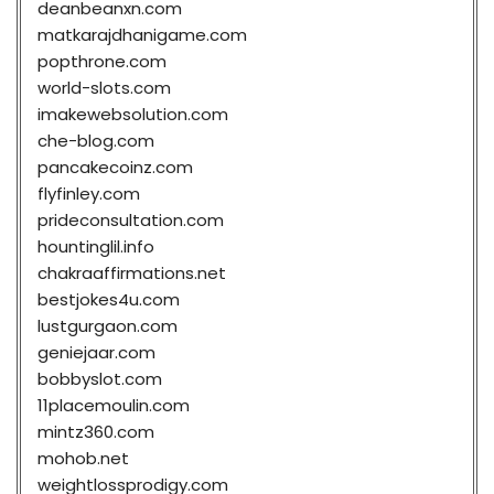
deanbeanxn.com
matkarajdhanigame.com
popthrone.com
world-slots.com
imakewebsolution.com
che-blog.com
pancakecoinz.com
flyfinley.com
prideconsultation.com
hountinglil.info
chakraaffirmations.net
bestjokes4u.com
lustgurgaon.com
geniejaar.com
bobbyslot.com
11placemoulin.com
mintz360.com
mohob.net
weightlossprodigy.com