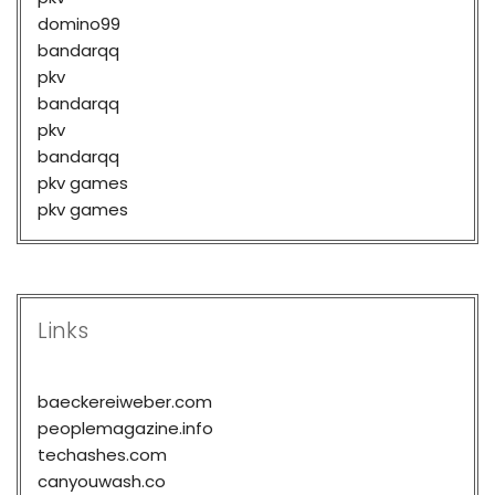
domino99
bandarqq
pkv
bandarqq
pkv
bandarqq
pkv games
pkv games
Links
baeckereiweber.com
peoplemagazine.info
techashes.com
canyouwash.co