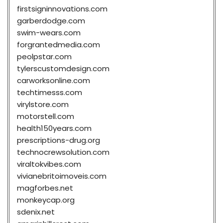
firstsigninnovations.com
garberdodge.com
swim-wears.com
forgrantedmedia.com
peolpstar.com
tylerscustomdesign.com
carworksonline.com
techtimesss.com
virylstore.com
motorstell.com
health150years.com
prescriptions-drug.org
technocrewsolution.com
viraltokvibes.com
vivianebritoimoveis.com
magforbes.net
monkeycap.org
sdenix.net