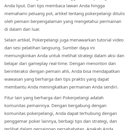
Anda liput. Dari tips membaca lawan Anda hingga
memahami peluang pot, artikel tentang pokerpelangi ditulis
oleh pemain berpengalaman yang mengetahui permainan
di dalam dan luar.
Selain artikel, Pokerpelangi juga menawarkan tutorial video
dan sesi pelatihan langsung. Sumber daya ini
memungkinkan Anda untuk melihat strategi dalam aksi dan
belajar dari gameplay real-time. Dengan menonton dan
berinteraksi dengan pemain ahli, Anda bisa mendapatkan
wawasan yang berharga dan tips praktis yang dapat
membantu Anda meningkatkan permainan Anda sendiri.
Fitur lain yang berharga dari Pokerpelangi adalah
komunitas pemainnya. Dengan bergabung dengan
komunitas pokerpelangi, Anda dapat terhubung dengan
penggemar poker lainnya, berbagi tips dan strategi, dan
terlibat dalam persaingan persahabatan. Apakah Anda