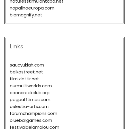
naturesstimulantcbd.net
nopalinaeuropa.com
biomagnify.net
Links
saucyukiah.com
beikastreet.net
filmizlettir.net
ourmultiworlds.com
cooncreekclub.org
pegpufftimes.com
celestia-arts.com
forumchampions.com
bluebargames.com
festivaldelamalou.com