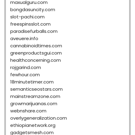
maxualguru.com
bongdasuncity.com
slot-pachi.com
freespinsslot.com
paradisefurballs.com
aveuere.info
cannabinoidtimes.com
greenproductsgui.com
healthconcerning.com
rojgarind.com
fewhour.com
18minutetimer.com
semanticseostars.com
mainstreamzone.com
growmarijuanas.com
webnshare.com
overlygeneralization.com
ethiopianetwork.org
gadgetsmesh.com