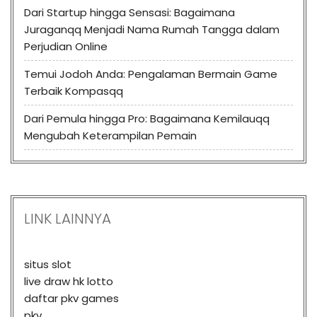
Dari Startup hingga Sensasi: Bagaimana
Juraganqq Menjadi Nama Rumah Tangga dalam
Perjudian Online
Temui Jodoh Anda: Pengalaman Bermain Game
Terbaik Kompasqq
Dari Pemula hingga Pro: Bagaimana Kemilauqq
Mengubah Keterampilan Pemain
LINK LAINNYA
situs slot
live draw hk lotto
daftar pkv games
pkv