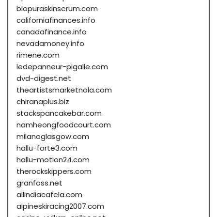
biopuraskinserum.com
californiafinances.info
canadafinance.info
nevadamoney.info
rimene.com
ledepanneur-pigalle.com
dvd-digest.net
theartistsmarketnola.com
chiranaplus.biz
stackspancakebar.com
namheongfoodcourt.com
milanoglasgow.com
hallu-forte3.com
hallu-motion24.com
therockskippers.com
granfoss.net
allindiacafela.com
alpineskiracing2007.com