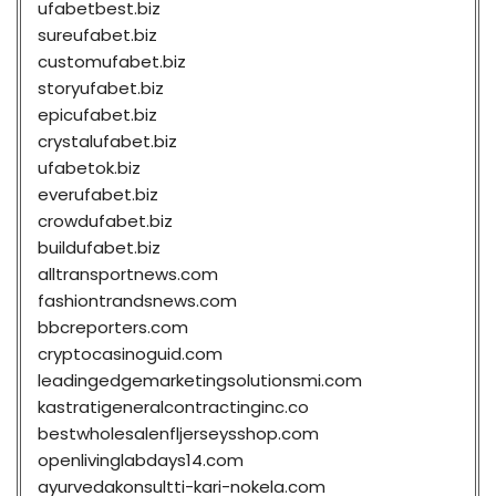
ufabetbest.biz
sureufabet.biz
customufabet.biz
storyufabet.biz
epicufabet.biz
crystalufabet.biz
ufabetok.biz
everufabet.biz
crowdufabet.biz
buildufabet.biz
alltransportnews.com
fashiontrandsnews.com
bbcreporters.com
cryptocasinoguid.com
leadingedgemarketingsolutionsmi.com
kastratigeneralcontractinginc.co
bestwholesalenfljerseysshop.com
openlivinglabdays14.com
ayurvedakonsultti-kari-nokela.com