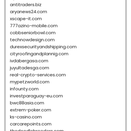
antitraders.biz
aryanews24.com
xscape-it.com
777azino-mobile.com
cobbseniorbowl.com
technowdesign.com
durexsecurityandshipping.com
cityroofingandplannig.com
ivdabergasa.com
juyultadesga.com
real-crypto-services.com
mypetzworld.com
infounty.com
investparaguay-eu.com
bwc88asia.com
extrem-poker.com
ks-casino.com
carcarepoints.com
thedoodlebreeders.com