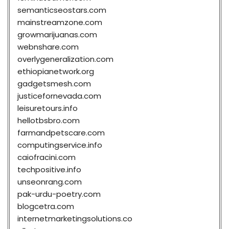
semanticseostars.com
mainstreamzone.com
growmarijuanas.com
webnshare.com
overlygeneralization.com
ethiopianetwork.org
gadgetsmesh.com
justicefornevada.com
leisuretours.info
hellotbsbro.com
farmandpetscare.com
computingservice.info
caiofracini.com
techpositive.info
unseonrang.com
pak-urdu-poetry.com
blogcetra.com
internetmarketingsolutions.co