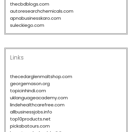
thecbdblogs.com
autoresearchchemicals.com
apnabusinesskaro.com
suleckiego.com
Links
thecedarglenmaltshop.com
georgemason.org
topicinhindi.com
uklanguageacademy.com
lindehealthcarefree.com
allbusinessjobs.info
top10products.net
pickabatours.com