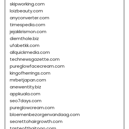
skipworking.com
loizbeauty.com
anyconverter.com
timespedia.com
jejakkrismon.com
diemthole.biz
ufabetkk.com
allquickmedia.com
technewsgazette.com
pureglowfacecream.com
kingofherrings.com
mrbetjapan.com
anewentity.biz
appkuala.com
seo7days.com
pureglowcream.com
bloemenbezorgenvandaag.com
secrettohairgrowth.com
tasteofthaitogo.com