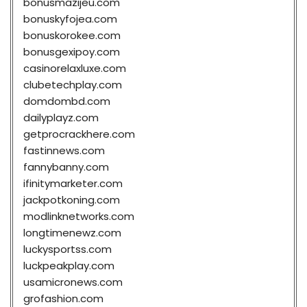
bonusmazijeu.com
bonuskyfojea.com
bonuskorokee.com
bonusgexipoy.com
casinorelaxluxe.com
clubetechplay.com
domdombd.com
dailyplayz.com
getprocrackhere.com
fastinnews.com
fannybanny.com
ifinitymarketer.com
jackpotkoning.com
modlinknetworks.com
longtimenewz.com
luckysportss.com
luckpeakplay.com
usamicronews.com
grofashion.com