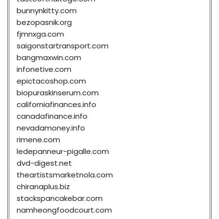
bunnynkitty.com
bezopasnik.org
fjmnxga.com
saigonstartransport.com
bangmaxwin.com
infonetive.com
epictacoshop.com
biopuraskinserum.com
californiafinances.info
canadafinance.info
nevadamoney.info
rimene.com
ledepanneur-pigalle.com
dvd-digest.net
theartistsmarketnola.com
chiranaplus.biz
stackspancakebar.com
namheongfoodcourt.com