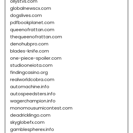
ollystvs.com
globalnewscx.com
dogslives.com
pdfbookplanet.com
queenofrattan.com
thequeenofrattan.com
denohubpro.com
blades-knife.com
one-piece-spoiler.com
studiooneiota.com
findingcasino.org
realworldcobra.com
automachine.info
autospeedsters.info
wagerchampion.info
monomousumicontest.com
deadricklingo.com
skyglobefx.com
gamblespherex.info