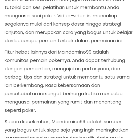
tutorial dan sesi pelatihan untuk membantu Anda
menguasai seni poker. Video-video ini mencakup
segalanya mulai dari konsep dasar hingga strategi
lanjutan, dan merupakan cara yang bagus untuk belajar
dari beberapa pemain terbaik dalam permainan ini.
Fitur hebat lainnya dari Maindomino99 adalah
komunitas pemain pokernya. Anda dapat terhubung
dengan pemain lain, mengajukan pertanyaan, dan
berbagi tips dan strategi untuk membantu satu sama
lain berkembang. Rasa kebersamaan dan
persahabatan ini sangat berharga ketika mencoba
menguasai permainan yang rumit dan menantang
seperti poker.
Secara keseluruhan, Maindomino99 adalah sumber
yang bagus untuk siapa saja yang ingin meningkatkan