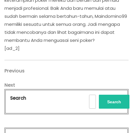
keterampilan poker mereka dan beralih dari pemula
menjadi profesional. Baik Anda baru memulai atau
sudah bermain selama bertahun-tahun, Maindomino99
memiliki sesuatu untuk semua orang. Jadi mengapa
tidak mencobanya dan lihat bagaimana ini dapat
membantu Anda menguasai seni poker?
[ad_2]
Post
Previous
Previous
Post
navigation
Next
Next
Post
Search
Search