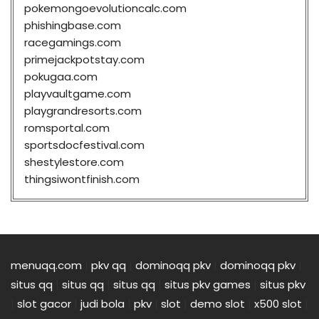
pokemongoevolutioncalc.com
phishingbase.com
racegamings.com
primejackpotstay.com
pokugaa.com
playvaultgame.com
playgrandresorts.com
romsportal.com
sportsdocfestival.com
shestylestore.com
thingsiwontfinish.com
menuqq.com
|
pkv qq
|
dominoqq pkv
|
dominoqq pkv
|
situs qq
|
situs qq
|
situs qq
|
situs pkv games
|
situs pkv
|
slot gacor
|
judi bola
|
pkv
|
slot
|
demo slot
|
x500 slot
|