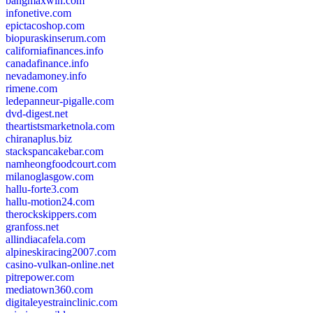
bangmaxwin.com
infonetive.com
epictacoshop.com
biopuraskinserum.com
californiafinances.info
canadafinance.info
nevadamoney.info
rimene.com
ledepanneur-pigalle.com
dvd-digest.net
theartistsmarketnola.com
chiranaplus.biz
stackspancakebar.com
namheongfoodcourt.com
milanoglasgow.com
hallu-forte3.com
hallu-motion24.com
therockskippers.com
granfoss.net
allindiacafela.com
alpineskiracing2007.com
casino-vulkan-online.net
pitrepower.com
mediatown360.com
digitaleyestrainclinic.com