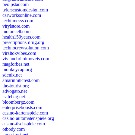
peolpstar.com
tylerscustomdesign.com
carworksonline.com
techtimesss.com
virylstore.com
motorstell.com
health150years.com
prescriptions-drug.org
technocrewsolution.com
viraltokvibes.com
vivianebritoimoveis.com
magforbes.net
monkeycap.org
sdenix.net
amarinhillcrest.com
the-tourist.org
advogato.net
isafebag.net
bloombergz.com
enterpriseboosts.com
casino-kartenspiele.com
casino-automatenspiele.org
casino-tischspiele.com
otbody.com
jamestrust.net