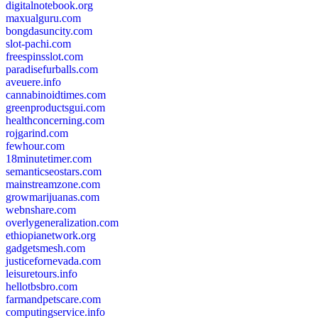
digitalnotebook.org
maxualguru.com
bongdasuncity.com
slot-pachi.com
freespinsslot.com
paradisefurballs.com
aveuere.info
cannabinoidtimes.com
greenproductsgui.com
healthconcerning.com
rojgarind.com
fewhour.com
18minutetimer.com
semanticseostars.com
mainstreamzone.com
growmarijuanas.com
webnshare.com
overlygeneralization.com
ethiopianetwork.org
gadgetsmesh.com
justicefornevada.com
leisuretours.info
hellotbsbro.com
farmandpetscare.com
computingservice.info