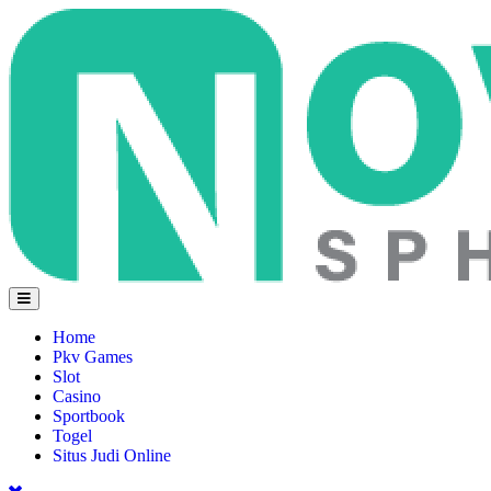
Skip
to
content
Open
Menu
Home
Pkv Games
Slot
Casino
Sportbook
Togel
Situs Judi Online