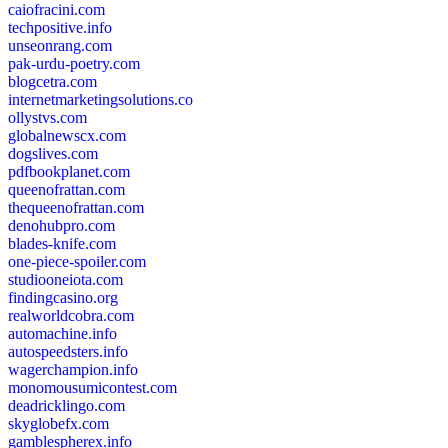
caiofracini.com
techpositive.info
unseonrang.com
pak-urdu-poetry.com
blogcetra.com
internetmarketingsolutions.co
ollystvs.com
globalnewscx.com
dogslives.com
pdfbookplanet.com
queenofrattan.com
thequeenofrattan.com
denohubpro.com
blades-knife.com
one-piece-spoiler.com
studiooneiota.com
findingcasino.org
realworldcobra.com
automachine.info
autospeedsters.info
wagerchampion.info
monomousumicontest.com
deadricklingo.com
skyglobefx.com
gamblespherex.info