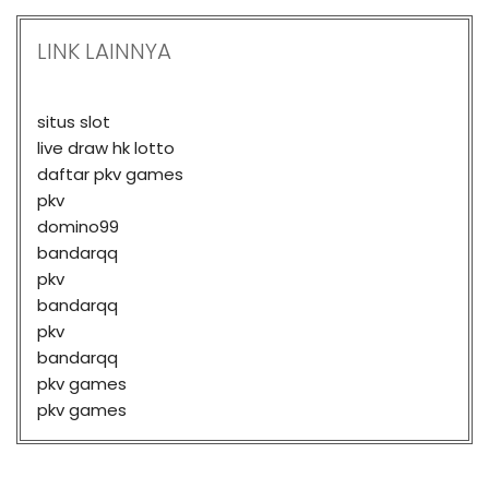
LINK LAINNYA
situs slot
live draw hk lotto
daftar pkv games
pkv
domino99
bandarqq
pkv
bandarqq
pkv
bandarqq
pkv games
pkv games