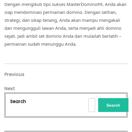
Dengan mengikuti tips sukses MasterDomino99, Anda akan
siap mendominasi permainan domino. Dengan latihan,
strategi, dan sikap tenang, Anda akan mampu mengakali
dan mengungguli lawan Anda, serta menjadi ahli domino
sejati. Jadi ambil set domino Anda dan mulailah berlatih –
permainan sudah menunggu Anda.
Post
Previous
Previous
Post
navigation
Next
Next
Post
Search
Search