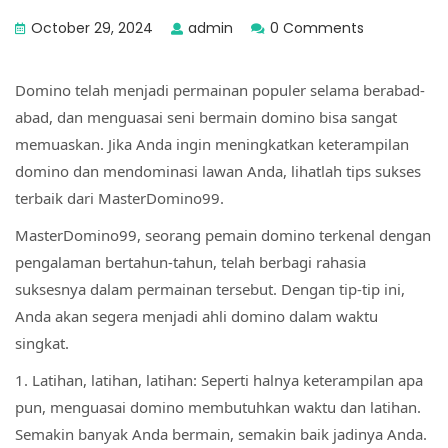
October 29, 2024
admin
0 Comments
Domino telah menjadi permainan populer selama berabad-
abad, dan menguasai seni bermain domino bisa sangat
memuaskan. Jika Anda ingin meningkatkan keterampilan
domino dan mendominasi lawan Anda, lihatlah tips sukses
terbaik dari MasterDomino99.
MasterDomino99, seorang pemain domino terkenal dengan
pengalaman bertahun-tahun, telah berbagi rahasia
suksesnya dalam permainan tersebut. Dengan tip-tip ini,
Anda akan segera menjadi ahli domino dalam waktu
singkat.
1. Latihan, latihan, latihan: Seperti halnya keterampilan apa
pun, menguasai domino membutuhkan waktu dan latihan.
Semakin banyak Anda bermain, semakin baik jadinya Anda.