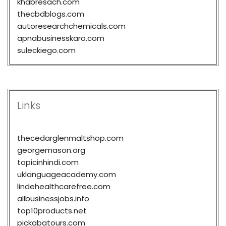
khabresach.com
thecbdblogs.com
autoresearchchemicals.com
apnabusinesskaro.com
suleckiego.com
Links
thecedarglenmaltshop.com
georgemason.org
topicinhindi.com
uklanguageacademy.com
lindehealthcarefree.com
allbusinessjobs.info
top10products.net
pickabatours.com