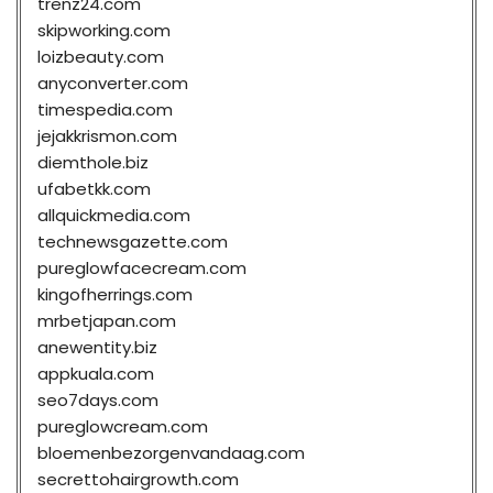
trenz24.com
skipworking.com
loizbeauty.com
anyconverter.com
timespedia.com
jejakkrismon.com
diemthole.biz
ufabetkk.com
allquickmedia.com
technewsgazette.com
pureglowfacecream.com
kingofherrings.com
mrbetjapan.com
anewentity.biz
appkuala.com
seo7days.com
pureglowcream.com
bloemenbezorgenvandaag.com
secrettohairgrowth.com