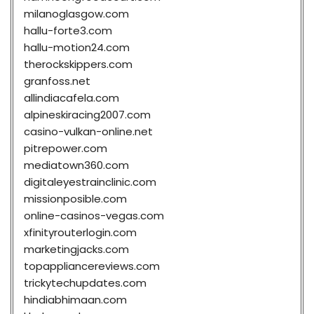
milanoglasgow.com
hallu-forte3.com
hallu-motion24.com
therockskippers.com
granfoss.net
allindiacafela.com
alpineskiracing2007.com
casino-vulkan-online.net
pitrepower.com
mediatown360.com
digitaleyestrainclinic.com
missionposible.com
online-casinos-vegas.com
xfinityrouterlogin.com
marketingjacks.com
topappliancereviews.com
trickytechupdates.com
hindiabhimaan.com