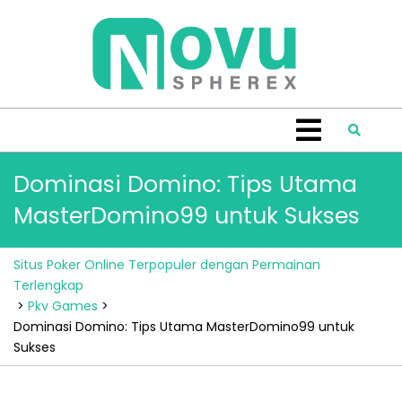
Skip
to
content
Open
Menu
Dominasi Domino: Tips Utama
MasterDomino99 untuk Sukses
Situs Poker Online Terpopuler dengan Permainan
Terlengkap
>
Pkv Games
>
Dominasi Domino: Tips Utama MasterDomino99 untuk
Sukses