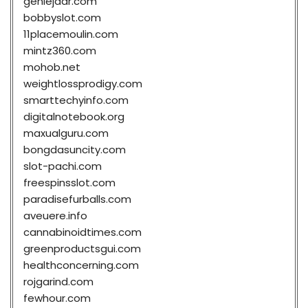
geniejaar.com
bobbyslot.com
11placemoulin.com
mintz360.com
mohob.net
weightlossprodigy.com
smarttechyinfo.com
digitalnotebook.org
maxualguru.com
bongdasuncity.com
slot-pachi.com
freespinsslot.com
paradisefurballs.com
aveuere.info
cannabinoidtimes.com
greenproductsgui.com
healthconcerning.com
rojgarind.com
fewhour.com