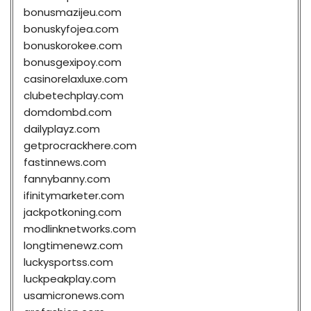
bonusmazijeu.com
bonuskyfojea.com
bonuskorokee.com
bonusgexipoy.com
casinorelaxluxe.com
clubetechplay.com
domdombd.com
dailyplayz.com
getprocrackhere.com
fastinnews.com
fannybanny.com
ifinitymarketer.com
jackpotkoning.com
modlinknetworks.com
longtimenewz.com
luckysportss.com
luckpeakplay.com
usamicronews.com