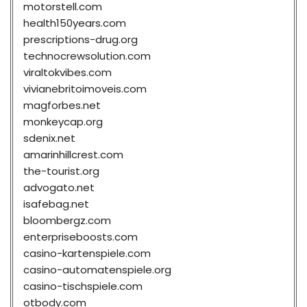
motorstell.com
health150years.com
prescriptions-drug.org
technocrewsolution.com
viraltokvibes.com
vivianebritoimoveis.com
magforbes.net
monkeycap.org
sdenix.net
amarinhillcrest.com
the-tourist.org
advogato.net
isafebag.net
bloombergz.com
enterpriseboosts.com
casino-kartenspiele.com
casino-automatenspiele.org
casino-tischspiele.com
otbody.com