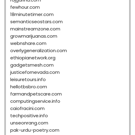
fewhour.com
18minutetimer.com
semanticseostars.com
mainstreamzone.com
growmarijuanas.com
webnshare.com
overlygeneralization.com
ethiopianetwork.org
gadgetsmesh.com
justicefornevada.com
leisuretours.info
hellotbsbro.com
farmandpetscare.com
computingservice.info
caiofracini.com
techpositive.info
unseonrang.com
pak-urdu-poetry.com