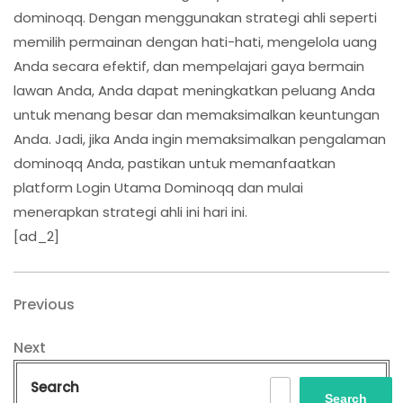
dominoqq. Dengan menggunakan strategi ahli seperti
memilih permainan dengan hati-hati, mengelola uang
Anda secara efektif, dan mempelajari gaya bermain
lawan Anda, Anda dapat meningkatkan peluang Anda
untuk menang besar dan memaksimalkan keuntungan
Anda. Jadi, jika Anda ingin memaksimalkan pengalaman
dominoqq Anda, pastikan untuk memanfaatkan
platform Login Utama Dominoqq dan mulai
menerapkan strategi ahli ini hari ini.
[ad_2]
Post
Previous
Previous
Post
navigation
Next
Next
Post
Search
Search