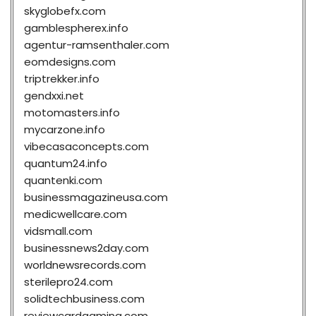
skyglobefx.com
gamblespherex.info
agentur-ramsenthaler.com
eomdesigns.com
triptrekker.info
gendxxi.net
motomasters.info
mycarzone.info
vibecasaconcepts.com
quantum24.info
quantenki.com
businessmagazineusa.com
medicwellcare.com
vidsmall.com
businessnews2day.com
worldnewsrecords.com
sterilepro24.com
solidtechbusiness.com
reviewcardgaming.com