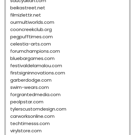
saucyukiah.com
beikastreet.net
filmizlettir.net
ourmultiworlds.com
cooncreekclub.org
pegpufftimes.com
celestia-arts.com
forumchampions.com
bluebargames.com
festivaldelamalou.com
firstsigninnovations.com
garberdodge.com
swim-wears.com
forgrantedmedia.com
peolpstar.com
tylerscustomdesign.com
carworksonline.com
techtimesss.com
virylstore.com