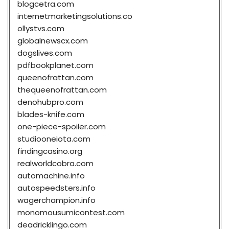
blogcetra.com
internetmarketingsolutions.co
ollystvs.com
globalnewscx.com
dogslives.com
pdfbookplanet.com
queenofrattan.com
thequeenofrattan.com
denohubpro.com
blades-knife.com
one-piece-spoiler.com
studiooneiota.com
findingcasino.org
realworldcobra.com
automachine.info
autospeedsters.info
wagerchampion.info
monomousumicontest.com
deadricklingo.com