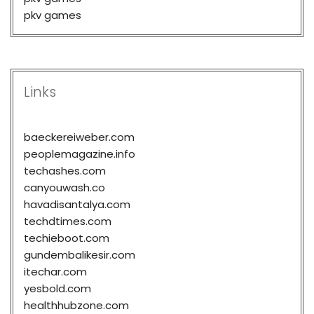
pkv games
Links
baeckereiweber.com
peoplemagazine.info
techashes.com
canyouwash.co
havadisantalya.com
techdtimes.com
techieboot.com
gundembalikesir.com
itechar.com
yesbold.com
healthhubzone.com