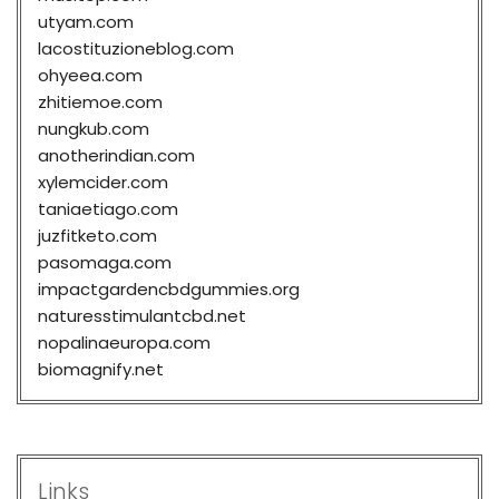
utyam.com
lacostituzioneblog.com
ohyeea.com
zhitiemoe.com
nungkub.com
anotherindian.com
xylemcider.com
taniaetiago.com
juzfitketo.com
pasomaga.com
impactgardencbdgummies.org
naturesstimulantcbd.net
nopalinaeuropa.com
biomagnify.net
Links