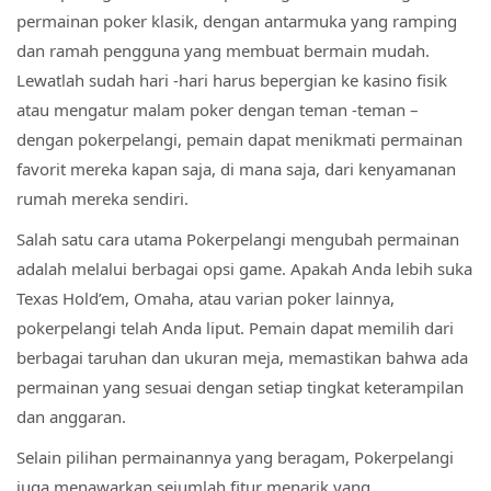
permainan poker klasik, dengan antarmuka yang ramping
dan ramah pengguna yang membuat bermain mudah.
Lewatlah sudah hari -hari harus bepergian ke kasino fisik
atau mengatur malam poker dengan teman -teman –
dengan pokerpelangi, pemain dapat menikmati permainan
favorit mereka kapan saja, di mana saja, dari kenyamanan
rumah mereka sendiri.
Salah satu cara utama Pokerpelangi mengubah permainan
adalah melalui berbagai opsi game. Apakah Anda lebih suka
Texas Hold’em, Omaha, atau varian poker lainnya,
pokerpelangi telah Anda liput. Pemain dapat memilih dari
berbagai taruhan dan ukuran meja, memastikan bahwa ada
permainan yang sesuai dengan setiap tingkat keterampilan
dan anggaran.
Selain pilihan permainannya yang beragam, Pokerpelangi
juga menawarkan sejumlah fitur menarik yang