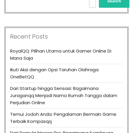
Search
Recent Posts
RoyalQQ: Pilihan Utama untuk Gamer Online Di
Mana Saja
Ikuti Aksi dengan Opsi Taruhan Olahraga
OneBetQQ
Dari Startup hingga Sensasi: Bagaimana
Juraganqq Menjadi Nama Rumah Tangga dalam
Perjudian Online
Temui Jodoh Anda: Pengalaman Bermain Game
Terbaik Kompasqq
Dari Pemula hingga Pro: Bagaimana Kemilauqq