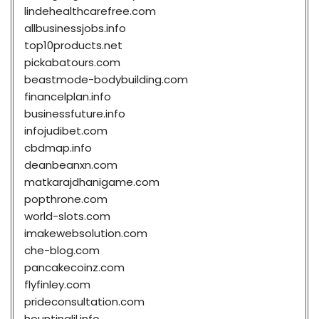
lindehealthcarefree.com
allbusinessjobs.info
top10products.net
pickabatours.com
beastmode-bodybuilding.com
financelplan.info
businessfuture.info
infojudibet.com
cbdmap.info
deanbeanxn.com
matkarajdhanigame.com
popthrone.com
world-slots.com
imakewebsolution.com
che-blog.com
pancakecoinz.com
flyfinley.com
prideconsultation.com
hountinglil.info