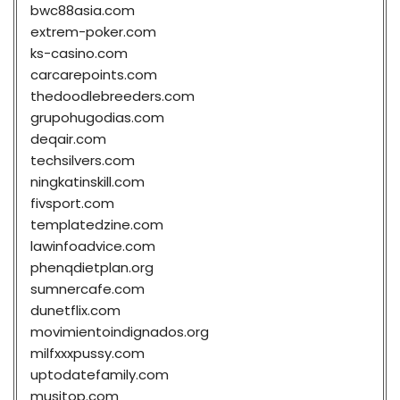
bwc88asia.com
extrem-poker.com
ks-casino.com
carcarepoints.com
thedoodlebreeders.com
grupohugodias.com
deqair.com
techsilvers.com
ningkatinskill.com
fivsport.com
templatedzine.com
lawinfoadvice.com
phenqdietplan.org
sumnercafe.com
dunetflix.com
movimientoindignados.org
milfxxxpussy.com
uptodatefamily.com
musitop.com