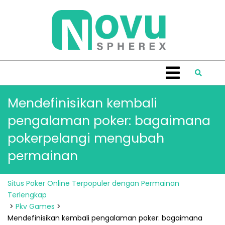
Skip
to
content
Open
Menu
Mendefinisikan kembali
pengalaman poker: bagaimana
pokerpelangi mengubah
permainan
Situs Poker Online Terpopuler dengan Permainan
Terlengkap
>
Pkv Games
>
Mendefinisikan kembali pengalaman poker: bagaimana