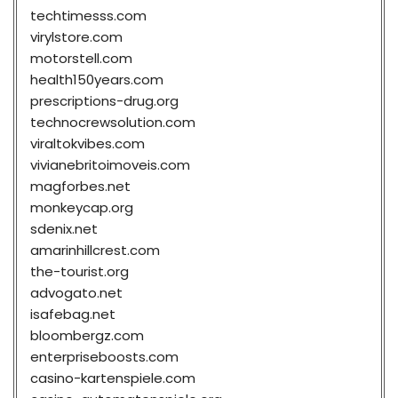
techtimesss.com
virylstore.com
motorstell.com
health150years.com
prescriptions-drug.org
technocrewsolution.com
viraltokvibes.com
vivianebritoimoveis.com
magforbes.net
monkeycap.org
sdenix.net
amarinhillcrest.com
the-tourist.org
advogato.net
isafebag.net
bloombergz.com
enterpriseboosts.com
casino-kartenspiele.com