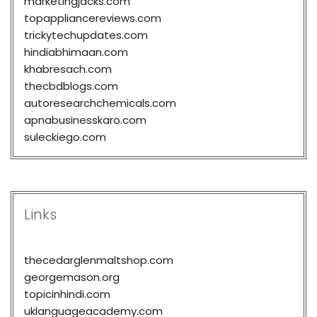
marketingjacks.com
topappliancereviews.com
trickytechupdates.com
hindiabhimaan.com
khabresach.com
thecbdblogs.com
autoresearchchemicals.com
apnabusinesskaro.com
suleckiego.com
Links
thecedarglenmaltshop.com
georgemason.org
topicinhindi.com
uklanguageacademy.com