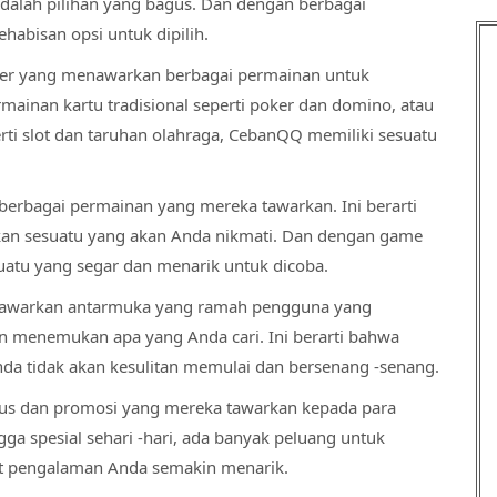
alah pilihan yang bagus. Dan dengan berbagai
abisan opsi untuk dipilih.
ler yang menawarkan berbagai permainan untuk
ainan kartu tradisional seperti poker dan domino, atau
rti slot dan taruhan olahraga, CebanQQ memiliki sesuatu
 berbagai permainan yang mereka tawarkan. Ini berarti
an sesuatu yang akan Anda nikmati. Dan dengan game
suatu yang segar dan menarik untuk dicoba.
nawarkan antarmuka yang ramah pengguna yang
 menemukan apa yang Anda cari. Ini berarti bahwa
nda tidak akan kesulitan memulai dan bersenang -senang.
nus dan promosi yang mereka tawarkan kepada para
ga spesial sehari -hari, ada banyak peluang untuk
 pengalaman Anda semakin menarik.