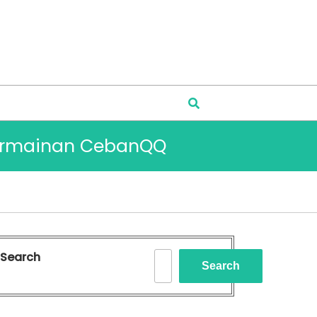
permainan CebanQQ
Search
Search