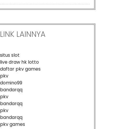
LINK LAINNYA
situs slot
live draw hk lotto
daftar pkv games
pkv
domino99
bandarqq
pkv
bandarqq
pkv
bandarqq
pkv games