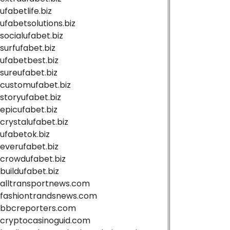
ufabetlife.biz
ufabetsolutions.biz
socialufabet.biz
surfufabet.biz
ufabetbest.biz
sureufabet.biz
customufabet.biz
storyufabet.biz
epicufabet.biz
crystalufabet.biz
ufabetok.biz
everufabet.biz
crowdufabet.biz
buildufabet.biz
alltransportnews.com
fashiontrandsnews.com
bbcreporters.com
cryptocasinoguid.com