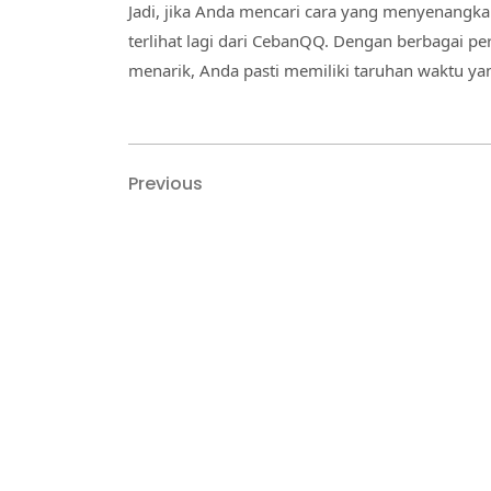
Jadi, jika Anda mencari cara yang menyenangk
terlihat lagi dari CebanQQ. Dengan berbagai 
menarik, Anda pasti memiliki taruhan waktu yang
Post
Previous
Previous
Post
navigation