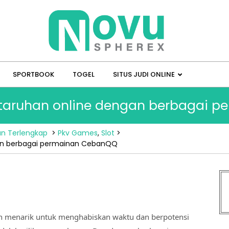
SPORTBOOK
TOGEL
SITUS JUDI ONLINE
taruhan online dengan berbagai 
an Terlengkap
>
Pkv Games
,
Slot
>
an berbagai permainan CebanQQ
n menarik untuk menghabiskan waktu dan berpotensi