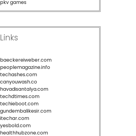
pkv games
Links
baeckereiweber.com
peoplemagazine.info
techashes.com
canyouwash.co
havadisantalya.com
techdtimes.com
techieboot.com
gundembalikesir.com
itechar.com
yesbold.com
healthhubzone.com