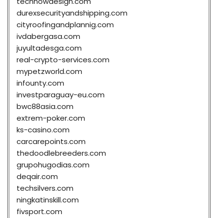
technowdesign.com
durexsecurityandshipping.com
cityroofingandplannig.com
ivdabergasa.com
juyultadesga.com
real-crypto-services.com
mypetzworld.com
infounty.com
investparaguay-eu.com
bwc88asia.com
extrem-poker.com
ks-casino.com
carcarepoints.com
thedoodlebreeders.com
grupohugodias.com
deqair.com
techsilvers.com
ningkatinskill.com
fivsport.com