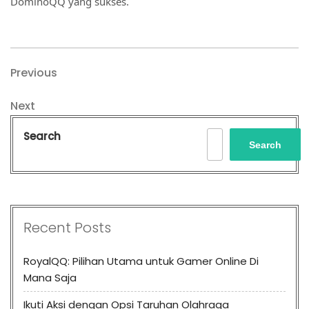
DominoQQ yang sukses.
Post
Previous
Previous
Post
navigation
Next
Next
Post
Search
Search
Recent Posts
RoyalQQ: Pilihan Utama untuk Gamer Online Di
Mana Saja
Ikuti Aksi dengan Opsi Taruhan Olahraga