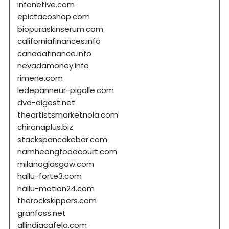
infonetive.com
epictacoshop.com
biopuraskinserum.com
californiafinances.info
canadafinance.info
nevadamoney.info
rimene.com
ledepanneur-pigalle.com
dvd-digest.net
theartistsmarketnola.com
chiranaplus.biz
stackspancakebar.com
namheongfoodcourt.com
milanoglasgow.com
hallu-forte3.com
hallu-motion24.com
therockskippers.com
granfoss.net
allindiacafela.com