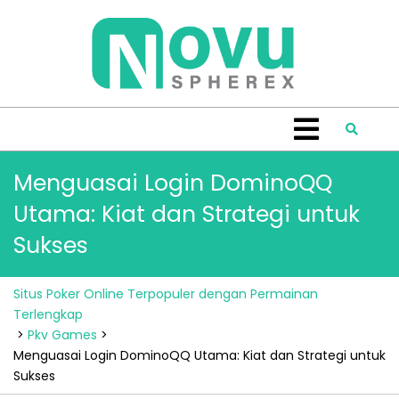
Skip
to
content
Open
Menu
Menguasai Login DominoQQ
Utama: Kiat dan Strategi untuk
Sukses
Situs Poker Online Terpopuler dengan Permainan
Terlengkap
>
Pkv Games
>
Menguasai Login DominoQQ Utama: Kiat dan Strategi untuk
Sukses