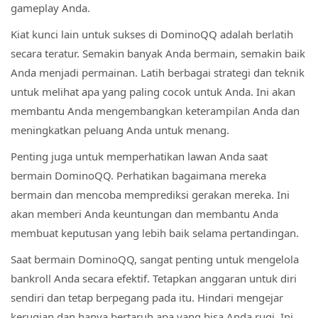
gameplay Anda.
Kiat kunci lain untuk sukses di DominoQQ adalah berlatih
secara teratur. Semakin banyak Anda bermain, semakin baik
Anda menjadi permainan. Latih berbagai strategi dan teknik
untuk melihat apa yang paling cocok untuk Anda. Ini akan
membantu Anda mengembangkan keterampilan Anda dan
meningkatkan peluang Anda untuk menang.
Penting juga untuk memperhatikan lawan Anda saat
bermain DominoQQ. Perhatikan bagaimana mereka
bermain dan mencoba memprediksi gerakan mereka. Ini
akan memberi Anda keuntungan dan membantu Anda
membuat keputusan yang lebih baik selama pertandingan.
Saat bermain DominoQQ, sangat penting untuk mengelola
bankroll Anda secara efektif. Tetapkan anggaran untuk diri
sendiri dan tetap berpegang pada itu. Hindari mengejar
kerugian dan hanya bertaruh apa yang bisa Anda rugi. Ini