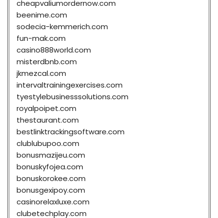
cheapvaliumordernow.com
beenime.com
sodecia-kemmerich.com
fun-mak.com
casino888world.com
misterdbnb.com
jkmezcal.com
intervaltrainingexercises.com
tyestylebusinesssolutions.com
royalpoipet.com
thestaurant.com
bestlinktrackingsoftware.com
clublubupoo.com
bonusmazijeu.com
bonuskyfojea.com
bonuskorokee.com
bonusgexipoy.com
casinorelaxluxe.com
clubetechplay.com