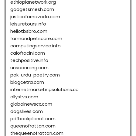
ethiopianetwork.org
gadgetsmesh.com
justicefornevada.com
leisuretours.info
hellotbsbro.com
farmandpetscare.com
computingservice.info
caiofracini.com
techpositive.info
unseonrang.com
pak-urdu-poetry.com
blogcetra.com
internetmarketingsolutions.co
ollystvs.com
globalnewscx.com
dogslives.com
pdfbookplanet.com
queenofrattan.com
thequeenofrattan.com