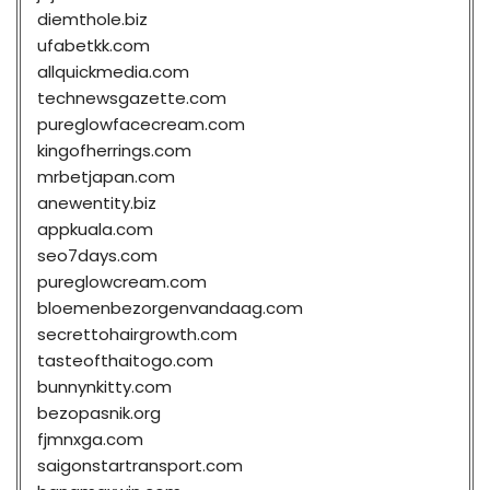
diemthole.biz
ufabetkk.com
allquickmedia.com
technewsgazette.com
pureglowfacecream.com
kingofherrings.com
mrbetjapan.com
anewentity.biz
appkuala.com
seo7days.com
pureglowcream.com
bloemenbezorgenvandaag.com
secrettohairgrowth.com
tasteofthaitogo.com
bunnynkitty.com
bezopasnik.org
fjmnxga.com
saigonstartransport.com