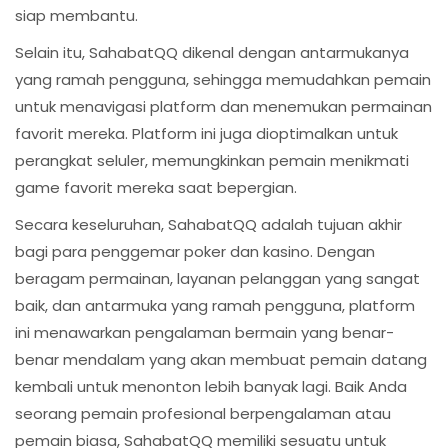
siap membantu.
Selain itu, SahabatQQ dikenal dengan antarmukanya
yang ramah pengguna, sehingga memudahkan pemain
untuk menavigasi platform dan menemukan permainan
favorit mereka. Platform ini juga dioptimalkan untuk
perangkat seluler, memungkinkan pemain menikmati
game favorit mereka saat bepergian.
Secara keseluruhan, SahabatQQ adalah tujuan akhir
bagi para penggemar poker dan kasino. Dengan
beragam permainan, layanan pelanggan yang sangat
baik, dan antarmuka yang ramah pengguna, platform
ini menawarkan pengalaman bermain yang benar-
benar mendalam yang akan membuat pemain datang
kembali untuk menonton lebih banyak lagi. Baik Anda
seorang pemain profesional berpengalaman atau
pemain biasa, SahabatQQ memiliki sesuatu untuk