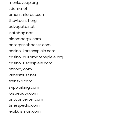
monkeycap.org
sdenix.net
amarinhillcrest.com
the-tourist.org
advogato.net
isafebag.net
bloombergz.com
enterpriseboosts.com
casino-kartenspiele.com
casino-automatenspiele.org
casino-tischspiele.com
otbody.com
jamestrust.net
trenz24.com
skipworking.com
loizbeauty.com
anyconverter.com
timespedia.com
jejakkrismon.com