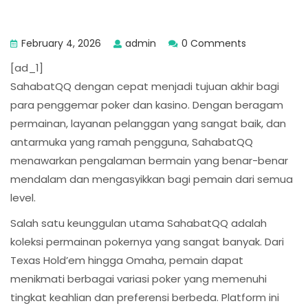
February 4, 2026
admin
0 Comments
[ad_1]
SahabatQQ dengan cepat menjadi tujuan akhir bagi
para penggemar poker dan kasino. Dengan beragam
permainan, layanan pelanggan yang sangat baik, dan
antarmuka yang ramah pengguna, SahabatQQ
menawarkan pengalaman bermain yang benar-benar
mendalam dan mengasyikkan bagi pemain dari semua
level.
Salah satu keunggulan utama SahabatQQ adalah
koleksi permainan pokernya yang sangat banyak. Dari
Texas Hold’em hingga Omaha, pemain dapat
menikmati berbagai variasi poker yang memenuhi
tingkat keahlian dan preferensi berbeda. Platform ini