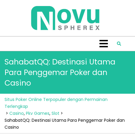
Skip
to
content
Open
Menu
SahabatQQ: Destinasi Utama
Para Penggemar Poker dan
Casino
Situs Poker Online Terpopuler dengan Permainan
Terlengkap
>
Casino
,
Pkv Games
,
Slot
>
SahabatQQ: Destinasi Utama Para Penggemar Poker dan
Casino