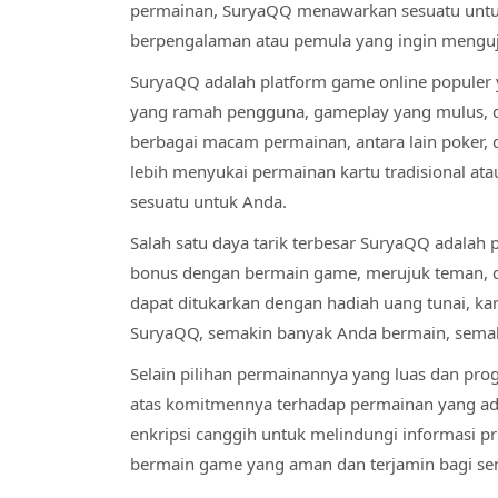
permainan, SuryaQQ menawarkan sesuatu untuk
berpengalaman atau pemula yang ingin menguj
SuryaQQ adalah platform game online populer
yang ramah pengguna, gameplay yang mulus, d
berbagai macam permainan, antara lain poker,
lebih menyukai permainan kartu tradisional ata
sesuatu untuk Anda.
Salah satu daya tarik terbesar SuryaQQ adala
bonus dengan bermain game, merujuk teman, da
dapat ditukarkan dengan hadiah uang tunai, kar
SuryaQQ, semakin banyak Anda bermain, sema
Selain pilihan permainannya yang luas dan pro
atas komitmennya terhadap permainan yang adi
enkripsi canggih untuk melindungi informasi 
bermain game yang aman dan terjamin bagi se