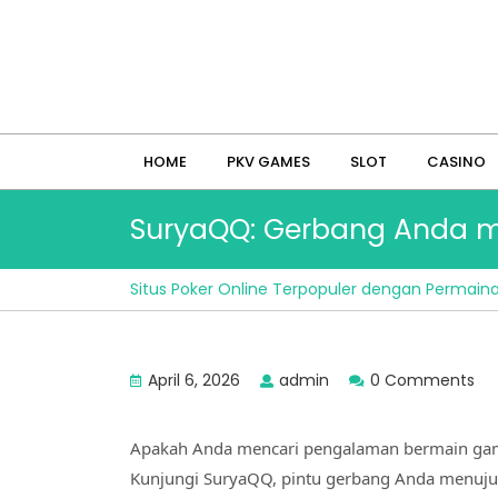
Skip
to
content
HOME
PKV GAMES
SLOT
CASINO
SuryaQQ: Gerbang Anda m
Situs Poker Online Terpopuler dengan Permain
April 6, 2026
admin
0 Comments
Apakah Anda mencari pengalaman bermain ga
Kunjungi SuryaQQ, pintu gerbang Anda menuju 