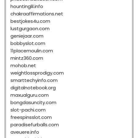
hountinglil.info
chakraaffirmations.net
bestjokes4u.com
lustgurgaon.com
geniejaar.com
bobbyslot.com
11placemoulin.com
mintz360.com
mohob.net
weightlossprodigy.com
smarttechyinfo.com
digitalnotebook.org
maxualguru.com
bongdasuncity.com
slot-pachi.com
freespinsslot.com
paradisefurballs.com
aveuere.info