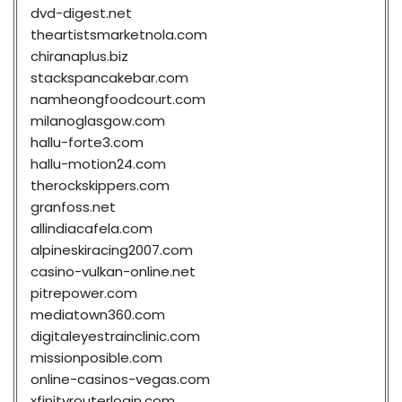
dvd-digest.net
theartistsmarketnola.com
chiranaplus.biz
stackspancakebar.com
namheongfoodcourt.com
milanoglasgow.com
hallu-forte3.com
hallu-motion24.com
therockskippers.com
granfoss.net
allindiacafela.com
alpineskiracing2007.com
casino-vulkan-online.net
pitrepower.com
mediatown360.com
digitaleyestrainclinic.com
missionposible.com
online-casinos-vegas.com
xfinityrouterlogin.com