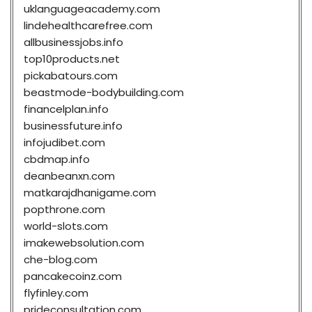
uklanguageacademy.com
lindehealthcarefree.com
allbusinessjobs.info
top10products.net
pickabatours.com
beastmode-bodybuilding.com
financelplan.info
businessfuture.info
infojudibet.com
cbdmap.info
deanbeanxn.com
matkarajdhanigame.com
popthrone.com
world-slots.com
imakewebsolution.com
che-blog.com
pancakecoinz.com
flyfinley.com
prideconsultation.com