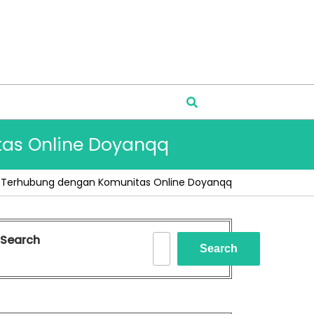
tas Online Doyanqq
 Terhubung dengan Komunitas Online Doyanqq
Search
Search