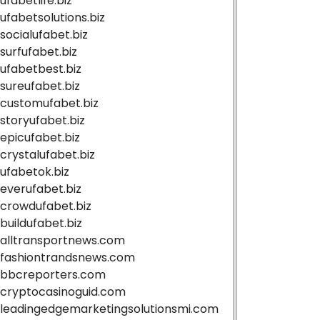
ufabetlife.biz
ufabetsolutions.biz
socialufabet.biz
surfufabet.biz
ufabetbest.biz
sureufabet.biz
customufabet.biz
storyufabet.biz
epicufabet.biz
crystalufabet.biz
ufabetok.biz
everufabet.biz
crowdufabet.biz
buildufabet.biz
alltransportnews.com
fashiontrandsnews.com
bbcreporters.com
cryptocasinoguid.com
leadingedgemarketingsolutionsmi.com