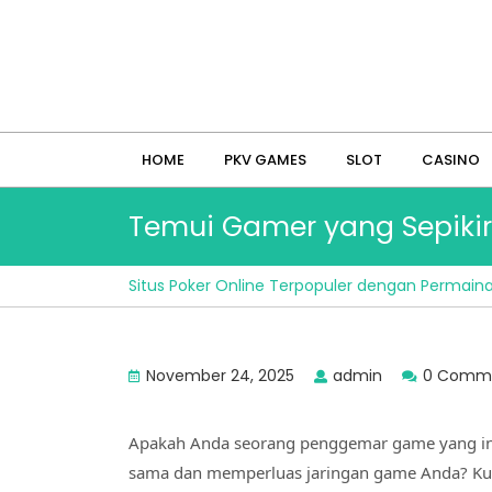
Skip
to
content
HOME
PKV GAMES
SLOT
CASINO
Temui Gamer yang Sepiki
Situs Poker Online Terpopuler dengan Permain
November 24, 2025
admin
0 Comm
Apakah Anda seorang penggemar game yang in
sama dan memperluas jaringan game Anda? Ku