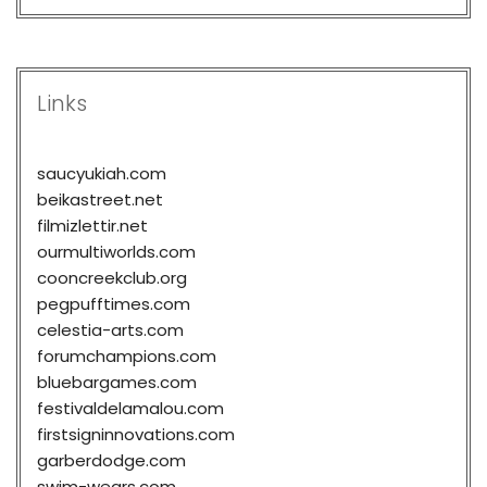
Links
saucyukiah.com
beikastreet.net
filmizlettir.net
ourmultiworlds.com
cooncreekclub.org
pegpufftimes.com
celestia-arts.com
forumchampions.com
bluebargames.com
festivaldelamalou.com
firstsigninnovations.com
garberdodge.com
swim-wears.com