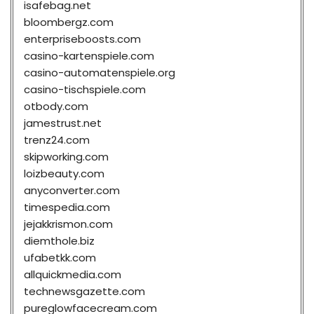
isafebag.net
bloombergz.com
enterpriseboosts.com
casino-kartenspiele.com
casino-automatenspiele.org
casino-tischspiele.com
otbody.com
jamestrust.net
trenz24.com
skipworking.com
loizbeauty.com
anyconverter.com
timespedia.com
jejakkrismon.com
diemthole.biz
ufabetkk.com
allquickmedia.com
technewsgazette.com
pureglowfacecream.com