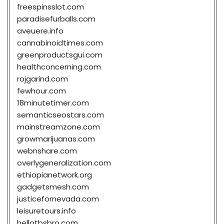
freespinsslot.com
paradisefurballs.com
aveuere.info
cannabinoidtimes.com
greenproductsgui.com
healthconcerning.com
rojgarind.com
fewhour.com
18minutetimer.com
semanticseostars.com
mainstreamzone.com
growmarijuanas.com
webnshare.com
overlygeneralization.com
ethiopianetwork.org
gadgetsmesh.com
justicefornevada.com
leisuretours.info
hellotbsbro.com