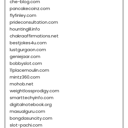
che-blog.com
pancakecoinz.com
flyfinley.com
prideconsultation.com
hountinglil.info
chakraaffirmations.net
bestjokes4u.com
lustgurgaon.com
geniejaar.com
bobbyslot.com
11placemoulin.com
mintz360.com
mohob.net
weightlossprodigy.com
smarttechyinfo.com
digitalnotebook.org
maxualguru.com
bongdasuncity.com
slot-pachi.com