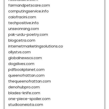
farmandpetscare.com
computingservice.info
caiofracini.com
techpositive.info
unseonrang.com
pak-urdu-poetry.com
blogcetra.com
internetmarketingsolutions.co
ollystvs.com
globalnewscx.com
dogslives.com
pdfbookplanet.com
queenofrattan.com
thequeenofrattan.com
denohubpro.com
blades-knife.com
one-piece-spoiler.com
studiooneiota.com