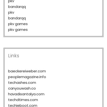
pkv
bandarqq
pkv
bandarqq
pkv games
pkv games
Links
baeckereiweber.com
peoplemagazine.info
techashes.com
canyouwash.co
havadisantalya.com
techdtimes.com
techieboot.com