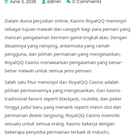
June 3, 2026
admin
0 Comments
Dalam dunia perjudian online, Kasino RoyalQQ menonjol
sebagai tujuan mewah dan canggih bagi para pemain yang
mencari pengalaman bermain game tingkat atas. Dengan
desainnya yang ramping, antarmuka yang ramah
pengguna, dan pilihan permainan yang mengesankan,
RoyalQQ Casino menawarkan pengalaman yang benar-
benar mewah untuk semua jenis pemain.
Salah satu fitur menonjol dari RoyalQQ Casino adalah
pilihan permainannya yang mengesankan. Dari kasino
tradisional favorit seperti blackjack, roulette, dan poker
hingga judul baru yang menarik seperti mesin slot dan
permainan dealer langsung, RoyalQQ Casino memiliki
sesuatu untuk semua orang. Kasino bekerja dengan
beberapa penyedia permainan terbaik di industri,