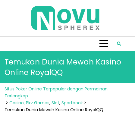
Skip
to
content
Open
Menu
Temukan Dunia Mewah Kasino
Online RoyalQQ
Situs Poker Online Terpopuler dengan Permainan
Terlengkap
>
Casino
,
Pkv Games
,
Slot
,
Sportbook
>
Temukan Dunia Mewah Kasino Online RoyalQQ