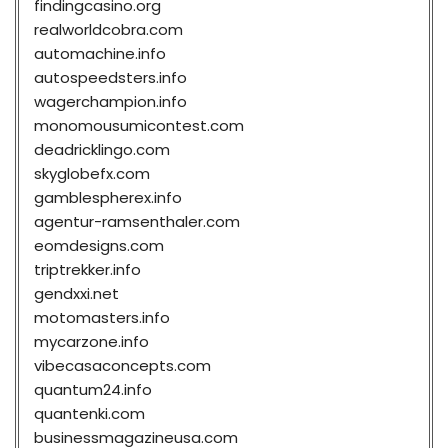
findingcasino.org
realworldcobra.com
automachine.info
autospeedsters.info
wagerchampion.info
monomousumicontest.com
deadricklingo.com
skyglobefx.com
gamblespherex.info
agentur-ramsenthaler.com
eomdesigns.com
triptrekker.info
gendxxi.net
motomasters.info
mycarzone.info
vibecasaconcepts.com
quantum24.info
quantenki.com
businessmagazineusa.com