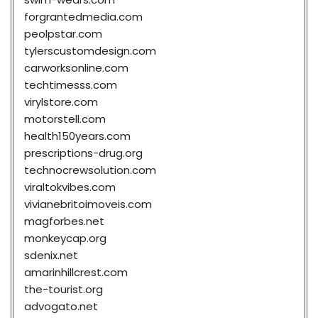
forgrantedmedia.com
peolpstar.com
tylerscustomdesign.com
carworksonline.com
techtimesss.com
virylstore.com
motorstell.com
health150years.com
prescriptions-drug.org
technocrewsolution.com
viraltokvibes.com
vivianebritoimoveis.com
magforbes.net
monkeycap.org
sdenix.net
amarinhillcrest.com
the-tourist.org
advogato.net