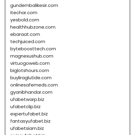
gundembalikesir.com
itechar.com
yesbold.com
healthhubzone.com
ebaraat.com
techjuiced.com
byteboosttech.com
magnexushub.com
virtuogoweb.com
biglotshours.com
buyliraglutide.com
onlinesafemeds.com
gyanibhandar.com
ufabetwarp.biz
ufabetclip.biz
expertufabet.biz
fantasyufabet.biz
ufabetsiam.biz