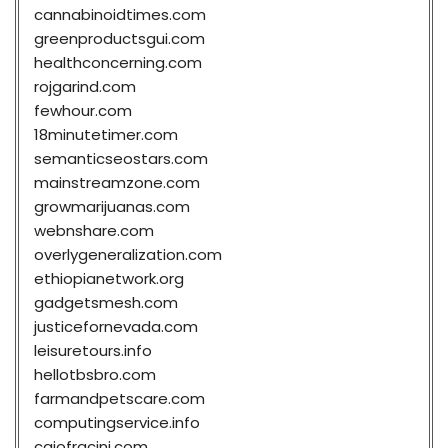
cannabinoidtimes.com
greenproductsgui.com
healthconcerning.com
rojgarind.com
fewhour.com
18minutetimer.com
semanticseostars.com
mainstreamzone.com
growmarijuanas.com
webnshare.com
overlygeneralization.com
ethiopianetwork.org
gadgetsmesh.com
justicefornevada.com
leisuretours.info
hellotbsbro.com
farmandpetscare.com
computingservice.info
caiofracini.com