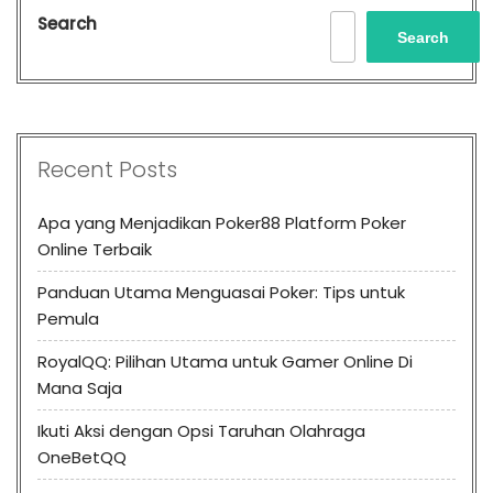
Search
Search
Recent Posts
Apa yang Menjadikan Poker88 Platform Poker
Online Terbaik
Panduan Utama Menguasai Poker: Tips untuk
Pemula
RoyalQQ: Pilihan Utama untuk Gamer Online Di
Mana Saja
Ikuti Aksi dengan Opsi Taruhan Olahraga
OneBetQQ