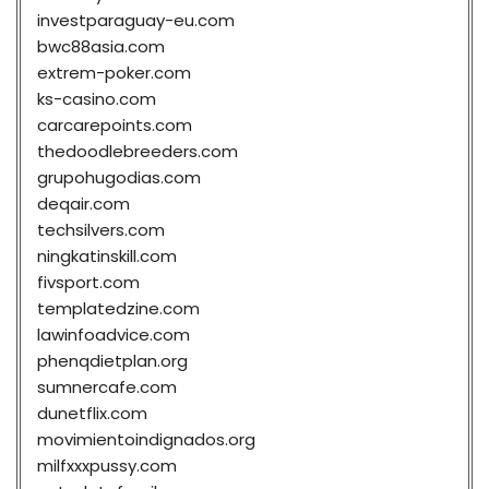
investparaguay-eu.com
bwc88asia.com
extrem-poker.com
ks-casino.com
carcarepoints.com
thedoodlebreeders.com
grupohugodias.com
deqair.com
techsilvers.com
ningkatinskill.com
fivsport.com
templatedzine.com
lawinfoadvice.com
phenqdietplan.org
sumnercafe.com
dunetflix.com
movimientoindignados.org
milfxxxpussy.com