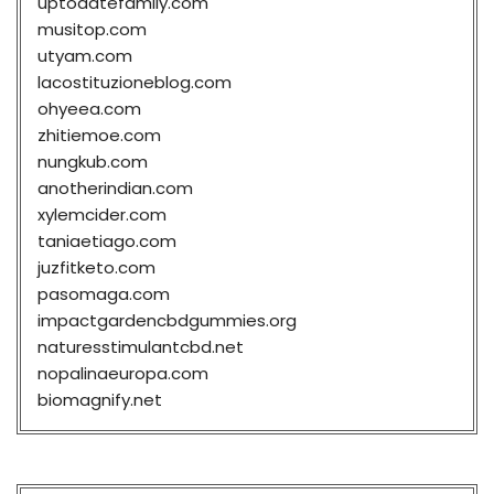
uptodatefamily.com
musitop.com
utyam.com
lacostituzioneblog.com
ohyeea.com
zhitiemoe.com
nungkub.com
anotherindian.com
xylemcider.com
taniaetiago.com
juzfitketo.com
pasomaga.com
impactgardencbdgummies.org
naturesstimulantcbd.net
nopalinaeuropa.com
biomagnify.net