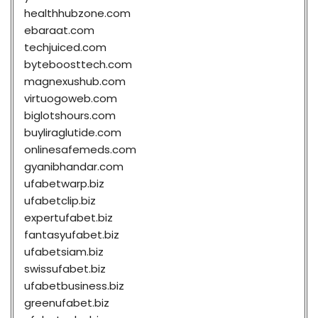
healthhubzone.com
ebaraat.com
techjuiced.com
byteboosttech.com
magnexushub.com
virtuogoweb.com
biglotshours.com
buyliraglutide.com
onlinesafemeds.com
gyanibhandar.com
ufabetwarp.biz
ufabetclip.biz
expertufabet.biz
fantasyufabet.biz
ufabetsiam.biz
swissufabet.biz
ufabetbusiness.biz
greenufabet.biz