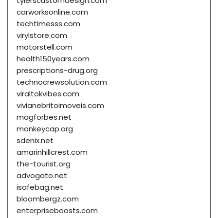
tylerscustomdesign.com
carworksonline.com
techtimesss.com
virylstore.com
motorstell.com
health150years.com
prescriptions-drug.org
technocrewsolution.com
viraltokvibes.com
vivianebritoimoveis.com
magforbes.net
monkeycap.org
sdenix.net
amarinhillcrest.com
the-tourist.org
advogato.net
isafebag.net
bloombergz.com
enterpriseboosts.com