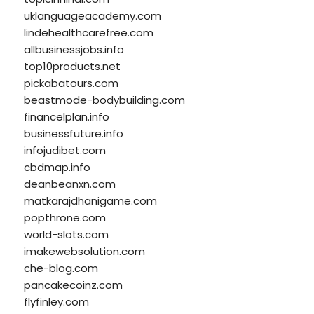
uklanguageacademy.com
lindehealthcarefree.com
allbusinessjobs.info
top10products.net
pickabatours.com
beastmode-bodybuilding.com
financelplan.info
businessfuture.info
infojudibet.com
cbdmap.info
deanbeanxn.com
matkarajdhanigame.com
popthrone.com
world-slots.com
imakewebsolution.com
che-blog.com
pancakecoinz.com
flyfinley.com