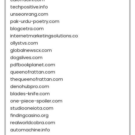
techpositive.info
unseonrang.com
pak-urdu-poetry.com
blogcetra.com
internetmarketingsolutions.co
ollystvs.com
globalnewscx.com
dogslives.com
pdfbookplanet.com
queenofrattan.com
thequeenofrattan.com
denohubpro.com
blades-knife.com
one-piece-spoiler.com
studiooneiota.com
findingcasino.org
realworldcobra.com
automachine.info