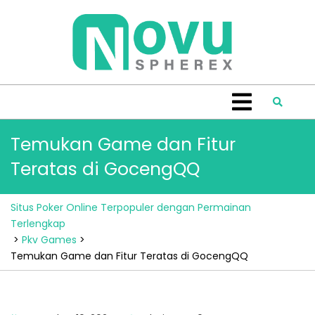
Skip
to
content
Open
Menu
Temukan Game dan Fitur
Teratas di GocengQQ
Situs Poker Online Terpopuler dengan Permainan
Terlengkap
>
Pkv Games
>
Temukan Game dan Fitur Teratas di GocengQQ