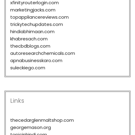
xfinityrouterlogin.com
marketingjacks.com
topappliancereviews.com
trickytechupdates.com
hindiabhimaan.com
khabresach.com
thecbdblogs.com
autoresearchchemicals.com
apnabusinesskaro.com
suleckiego.com
Links
thecedarglenmaltshop.com
georgemason.org
topicinhindi.com