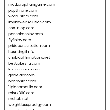
matkarajdhanigame.com
popthrone.com
world-slots.com
imakewebsolution.com
che-blog.com
pancakecoinz.com
flyfinley.com
prideconsultation.com
hountinglil.info
chakraaffirmations.net
bestjokes4u.com
lustgurgaon.com
geniejaar.com
bobbyslot.com
11placemoulin.com
mintz360.com
mohob.net
weightlossprodigy.com