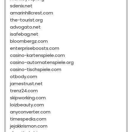
sdenix.net
amarinhillcrest.com
the-tourist.org
advogato.net
isafebag.net
bloombergz.com
enterpriseboosts.com
casino-kartenspiele.com
casino-automatenspiele.org
casino-tischspiele.com
otbody.com
jamestrust.net
trenz24.com
skipworking.com
loizbeauty.com
anyconverter.com
timespedia.com
jejakkrismon.com