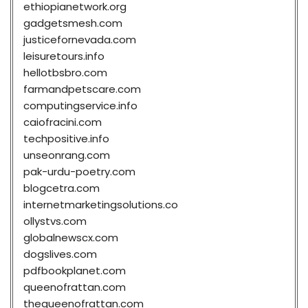
ethiopianetwork.org
gadgetsmesh.com
justicefornevada.com
leisuretours.info
hellotbsbro.com
farmandpetscare.com
computingservice.info
caiofracini.com
techpositive.info
unseonrang.com
pak-urdu-poetry.com
blogcetra.com
internetmarketingsolutions.co
ollystvs.com
globalnewscx.com
dogslives.com
pdfbookplanet.com
queenofrattan.com
thequeenofrattan.com