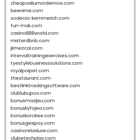
cheapvaliumordernow.com
beenime.com
sodecia-kemmerich.com
fun-mak.com
casino888world.com
misterdbnb.com
jkmezcal.com
intervaltrainingexercises.com
tyestylebusinesssolutions.com
royalpoipet.com
thestaurant.com
bestlinktrackingsoftware.com
clublubupoo.com
bonusmazijeu.com
bonuskyfojea.com
bonuskorokee.com
bonusgexipoy.com
casinorelaxluxe.com
clubetechplay.com