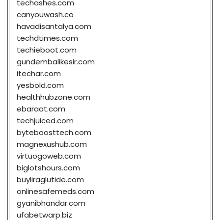
techashes.com
canyouwash.co
havadisantalya.com
techdtimes.com
techieboot.com
gundembalikesir.com
itechar.com
yesbold.com
healthhubzone.com
ebaraat.com
techjuiced.com
byteboosttech.com
magnexushub.com
virtuogoweb.com
biglotshours.com
buyliraglutide.com
onlinesafemeds.com
gyanibhandar.com
ufabetwarp.biz