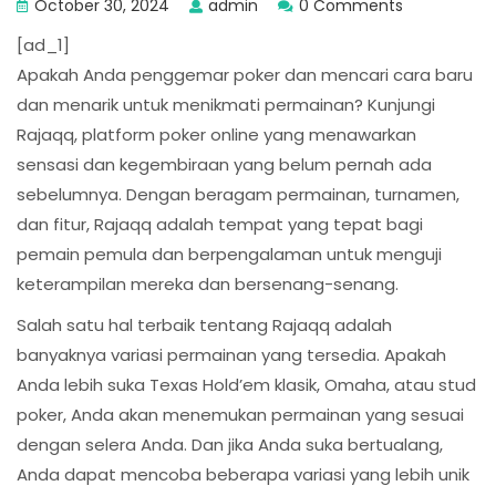
October 30, 2024
admin
0 Comments
[ad_1]
Apakah Anda penggemar poker dan mencari cara baru
dan menarik untuk menikmati permainan? Kunjungi
Rajaqq, platform poker online yang menawarkan
sensasi dan kegembiraan yang belum pernah ada
sebelumnya. Dengan beragam permainan, turnamen,
dan fitur, Rajaqq adalah tempat yang tepat bagi
pemain pemula dan berpengalaman untuk menguji
keterampilan mereka dan bersenang-senang.
Salah satu hal terbaik tentang Rajaqq adalah
banyaknya variasi permainan yang tersedia. Apakah
Anda lebih suka Texas Hold’em klasik, Omaha, atau stud
poker, Anda akan menemukan permainan yang sesuai
dengan selera Anda. Dan jika Anda suka bertualang,
Anda dapat mencoba beberapa variasi yang lebih unik