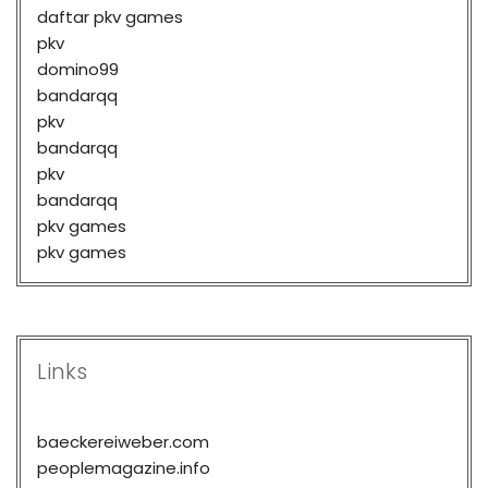
daftar pkv games
pkv
domino99
bandarqq
pkv
bandarqq
pkv
bandarqq
pkv games
pkv games
Links
baeckereiweber.com
peoplemagazine.info