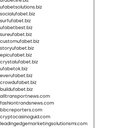
ufabetlife.biz
ufabetsolutions.biz
socialufabet.biz
surfufabet.biz
ufabetbest.biz
sureufabet.biz
customufabet.biz
storyufabet.biz
epicufabet.biz
crystalufabet.biz
ufabetok.biz
everufabet.biz
crowdufabet.biz
buildufabet.biz
alltransportnews.com
fashiontrandsnews.com
bbcreporters.com
cryptocasinoguid.com
leadingedgemarketingsolutionsmi.com