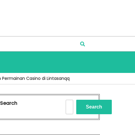
 Permainan Casino di Lintasanqq
Search
Search