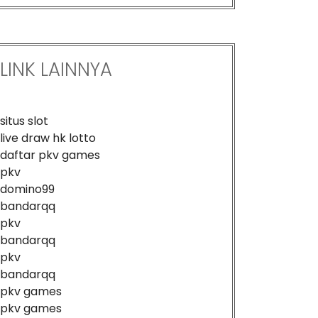
LINK LAINNYA
situs slot
live draw hk lotto
daftar pkv games
pkv
domino99
bandarqq
pkv
bandarqq
pkv
bandarqq
pkv games
pkv games