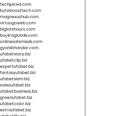
techjuiced.com
byteboosttech.com
magnexushub.com
virtuogoweb.com
biglotshours.com
buyliraglutide.com
onlinesafemeds.com
gyanibhandar.com
ufabetwarp.biz
ufabetclip.biz
expertufabet.biz
fantasyufabet.biz
ufabetsiam.biz
swissufabet.biz
ufabetbusiness.biz
greenufabet.biz
ufabetcolor.biz
extraufabet.biz