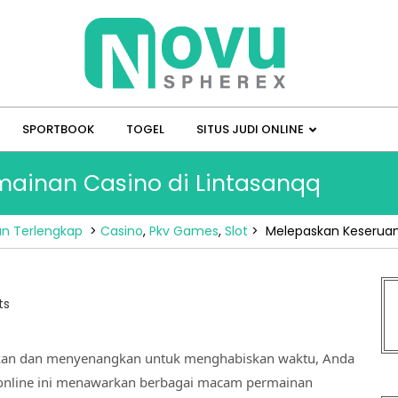
SPORTBOOK
TOGEL
SITUS JUDI ONLINE
mainan Casino di Lintasanqq
an Terlengkap
>
Casino
,
Pkv Games
,
Slot
>
Melepaskan Keseruan
ts
rkan dan menyenangkan untuk menghabiskan waktu, Anda
 online ini menawarkan berbagai macam permainan