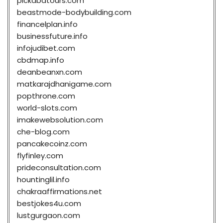
pickabatours.com
beastmode-bodybuilding.com
financelplan.info
businessfuture.info
infojudibet.com
cbdmap.info
deanbeanxn.com
matkarajdhanigame.com
popthrone.com
world-slots.com
imakewebsolution.com
che-blog.com
pancakecoinz.com
flyfinley.com
prideconsultation.com
hountinglil.info
chakraaffirmations.net
bestjokes4u.com
lustgurgaon.com