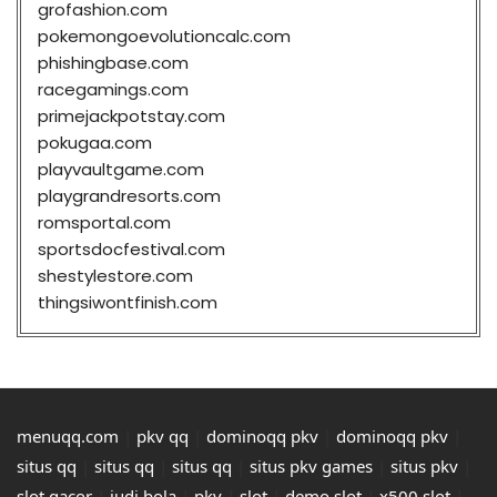
grofashion.com
pokemongoevolutioncalc.com
phishingbase.com
racegamings.com
primejackpotstay.com
pokugaa.com
playvaultgame.com
playgrandresorts.com
romsportal.com
sportsdocfestival.com
shestylestore.com
thingsiwontfinish.com
menuqq.com
|
pkv qq
|
dominoqq pkv
|
dominoqq pkv
|
situs qq
|
situs qq
|
situs qq
|
situs pkv games
|
situs pkv
|
slot gacor
|
judi bola
|
pkv
|
slot
|
demo slot
|
x500 slot
|