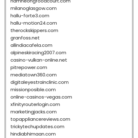
namheongfoodcourt.com
milanoglasgow.com
hallu-forte3.com
hallu-motion24.com
therockskippers.com
granfoss.net
allindiacafela.com
alpineskiracing2007.com
casino-vulkan-online.net
pitrepower.com
mediatown360.com
digitaleyestrainclinic.com
missionposible.com
online-casinos-vegas.com
xfinityrouterlogin.com
marketingjacks.com
topappliancereviews.com
trickytechupdates.com
hindiabhimaan.com