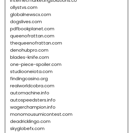
internetmarketingsolutions.co
ollystvs.com
globalnewscx.com
dogslives.com
pdfbookplanet.com
queenofrattan.com
thequeenofrattan.com
denohubpro.com
blades-knife.com
one-piece-spoiler.com
studiooneiota.com
findingcasino.org
realworldcobra.com
automachine.info
autospeedsters.info
wagerchampion.info
monomousumicontest.com
deadricklingo.com
skyglobefx.com