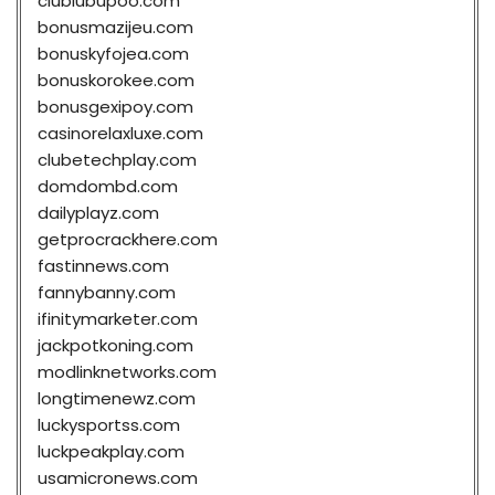
clublubupoo.com
bonusmazijeu.com
bonuskyfojea.com
bonuskorokee.com
bonusgexipoy.com
casinorelaxluxe.com
clubetechplay.com
domdombd.com
dailyplayz.com
getprocrackhere.com
fastinnews.com
fannybanny.com
ifinitymarketer.com
jackpotkoning.com
modlinknetworks.com
longtimenewz.com
luckysportss.com
luckpeakplay.com
usamicronews.com