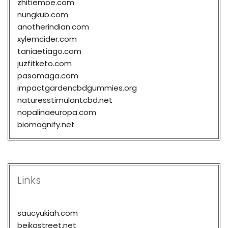
zhitiemoe.com
nungkub.com
anotherindian.com
xylemcider.com
taniaetiago.com
juzfitketo.com
pasomaga.com
impactgardencbdgummies.org
naturesstimulantcbd.net
nopalinaeuropa.com
biomagnify.net
Links
saucyukiah.com
beikastreet.net