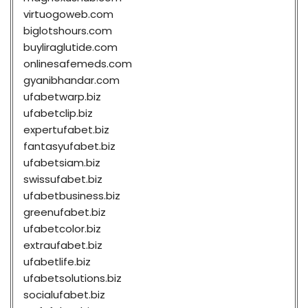
virtuogoweb.com
biglotshours.com
buyliraglutide.com
onlinesafemeds.com
gyanibhandar.com
ufabetwarp.biz
ufabetclip.biz
expertufabet.biz
fantasyufabet.biz
ufabetsiam.biz
swissufabet.biz
ufabetbusiness.biz
greenufabet.biz
ufabetcolor.biz
extraufabet.biz
ufabetlife.biz
ufabetsolutions.biz
socialufabet.biz