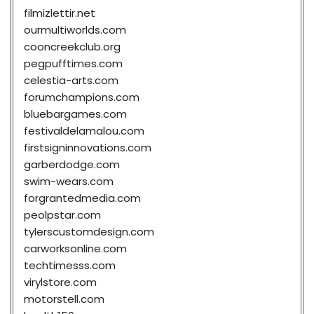
filmizlettir.net
ourmultiworlds.com
cooncreekclub.org
pegpufftimes.com
celestia-arts.com
forumchampions.com
bluebargames.com
festivaldelamalou.com
firstsigninnovations.com
garberdodge.com
swim-wears.com
forgrantedmedia.com
peolpstar.com
tylerscustomdesign.com
carworksonline.com
techtimesss.com
virylstore.com
motorstell.com