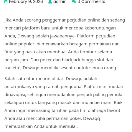
February 9, 2026
admin
0 Comments
Jika Anda seorang penggemar perjudian online dan sedang
mencari platform baru untuk mencoba keberuntungan
Anda, Dewaqq adalah jawabannya. Platform perjudian
online populer ini menawarkan beragam permainan dan
fitur yang pasti akan membuat Anda terhibur selama
berjam-jam. Dari poker dan blackjack hingga slot dan
roulette, Dewaqq memiliki sesuatu untuk semua orang.
Salah satu fitur menonjol dari Dewaqq adalah
antarmukanya yang ramah pengguna. Platform ini mudah
dinavigasi, sehingga memudahkan penjudi paling pemula
sekalipun untuk langsung masuk dan mulai bermain. Baik
Anda ingin memasang taruhan pada tim olahraga favorit
Anda atau mencoba permainan poker, Dewaqq
memudahkan Anda untuk memulai.