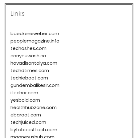
Links
baeckereiweber.com
peoplemagazine.info
techashes.com
canyouwash.co
havadisantalya.com
techdtimes.com
techieboot.com
gundembalikesir.com
itechar.com
yesbold.com
healthhubzone.com
ebaraat.com
techjuiced.com
byteboosttech.com
magnexushub.com